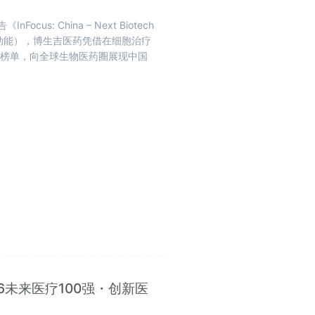
us: China – Next Biotech
新增长动能），博生吉医药凭借在细胞治疗
业榜单，向全球生物医药圈展现中国
6未来医疗100强・创新医