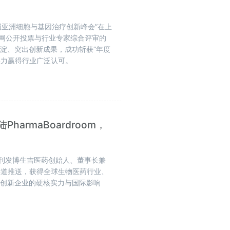
 第十届亚洲细胞与基因治疗创新峰会”在上
全网公开投票与行业专家综合评审的
淀、突出创新成果，成功斩获“年度
实力赢得行业广泛认可。
armaBoardroom，
重磅刊发博生吉医药创始人、董事长兼
渠道推送，获得全球生物医药行业、
疗创新企业的硬核实力与国际影响