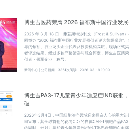
博生吉医药荣膺 2026 福布斯中国行业发
2026 年 3 月 18 日，弗若斯特沙利文（Frost & Sul
同举办 “2026 福布斯中国行业发展领创者评选荣耀盛典”。
界的领袖、行业龙头企业代表及投资机构高层，现场正式揭晓
者评选结果。经过多轮严格筛选与综合评定，博生吉医药荣获
创者・领军企业」称号。
新闻中心 |
公司新闻
3361次阅读
2026-03-19 19:00
博生吉PA3-17儿童青少年适应症IND获
破
2026年3月4日，中国细胞治疗领域迎来振奋人心的重大
司宣布，其全球首创的靶向CD7的自体CAR-T细胞产品PA
的同时，针对儿童和青少年复发/难治性T淋巴母细胞白血病/淋巴