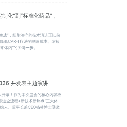
“定制化”到“标准化药品”，
内生成”，细胞治疗的技术演进正以前
低CAR-T疗法的制造成本、缩短
到“体内”的关键一步。
2026 并发表主题演讲
中心盛大开幕！作为本次盛会的核心内容板
药各赛道全流程+新技术新热点”三大体
始人、董事长兼CEO杨林博士受邀