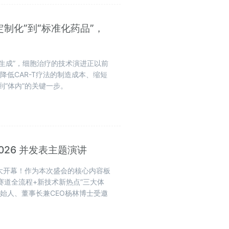
“定制化”到“标准化药品”，
内生成”，细胞治疗的技术演进正以前
低CAR-T疗法的制造成本、缩短
到“体内”的关键一步。
2026 并发表主题演讲
中心盛大开幕！作为本次盛会的核心内容板
药各赛道全流程+新技术新热点”三大体
始人、董事长兼CEO杨林博士受邀