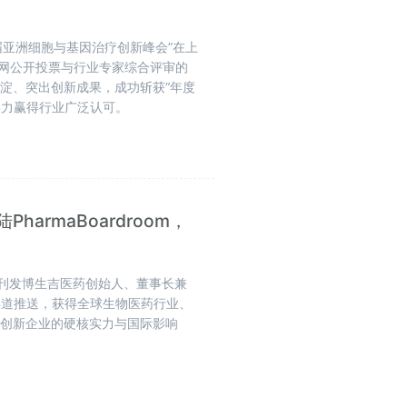
 第十届亚洲细胞与基因治疗创新峰会”在上
全网公开投票与行业专家综合评审的
淀、突出创新成果，成功斩获“年度
实力赢得行业广泛认可。
armaBoardroom，
重磅刊发博生吉医药创始人、董事长兼
渠道推送，获得全球生物医药行业、
疗创新企业的硬核实力与国际影响